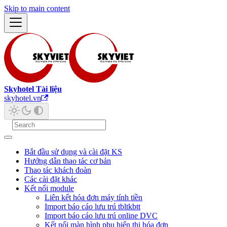
Skip to main content
Skyhotel Tài liệu
skyhotel.vn
Bắt đầu sử dụng và cài đặt KS
Hướng dẫn thao tác cơ bản
Thao tác khách đoàn
Các cài đặt khác
Kết nối module
Liên kết hóa đơn máy tính tiền
Import báo cáo lưu trú tbltkbtt
Import báo cáo lưu trú online DVC
Kết nối màn hình phụ hiển thị hóa đơn