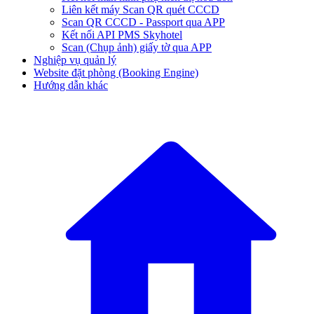
Liên kết máy Scan QR quét CCCD
Scan QR CCCD - Passport qua APP
Kết nối API PMS Skyhotel
Scan (Chụp ảnh) giấy tờ qua APP
Nghiệp vụ quản lý
Website đặt phòng (Booking Engine)
Hướng dẫn khác