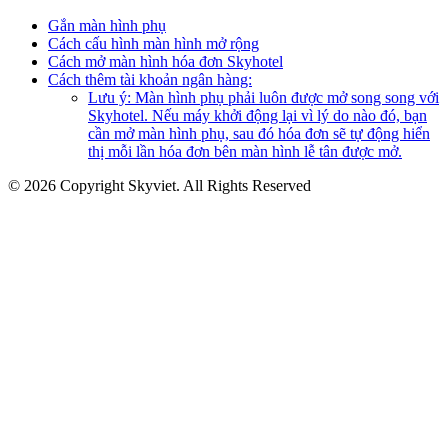
Gắn màn hình phụ
Cách cấu hình màn hình mở rộng
Cách mở màn hình hóa đơn Skyhotel
Cách thêm tài khoản ngân hàng:
Lưu ý: Màn hình phụ phải luôn được mở song song với
Skyhotel. Nếu máy khởi động lại vì lý do nào đó, bạn
cần mở màn hình phụ, sau đó hóa đơn sẽ tự động hiển
thị mỗi lần hóa đơn bên màn hình lễ tân được mở.
© 2026 Copyright Skyviet. All Rights Reserved