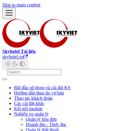
Skip to main content
Skyhotel Tài liệu
skyhotel.vn
Bắt đầu sử dụng và cài đặt KS
Hướng dẫn thao tác cơ bản
Thao tác khách đoàn
Các cài đặt khác
Kết nối module
Nghiệp vụ quản lý
Quản lý hóa đơn
Doanh thu - Thực thu
Quản lý thất thoát