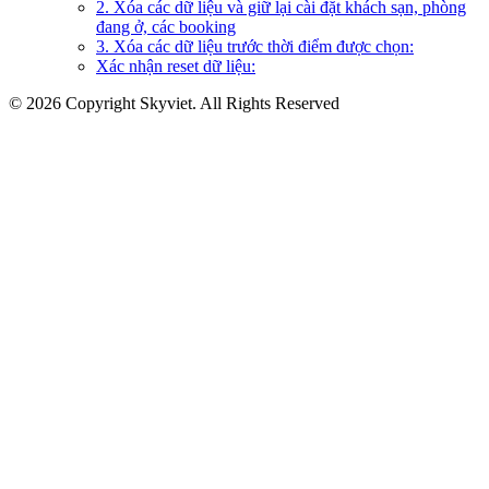
2. Xóa các dữ liệu và giữ lại cài đặt khách sạn, phòng
đang ở, các booking
3. Xóa các dữ liệu trước thời điểm được chọn:
Xác nhận reset dữ liệu:
© 2026 Copyright Skyviet. All Rights Reserved